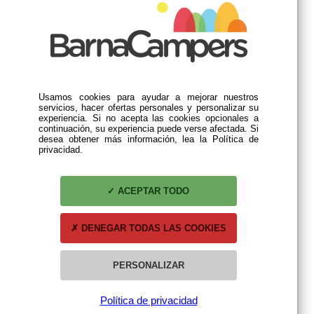
Año
Batalla
Usamos cookies para ayudar a mejorar nuestros
Bolsillos
servicios, hacer ofertas personales y personalizar su
experiencia. Si no acepta las cookies opcionales a
continuación, su experiencia puede verse afectada. Si
desea obtener más información, lea la Política de
privacidad.
Color bolsillero
* Campos Requeridos
ACEPTAR TODO
DENEGAR TODAS LAS COOKIES
Cantidad:
PERSONALIZAR
AÑADIR A LA CESTA
Política de privacidad