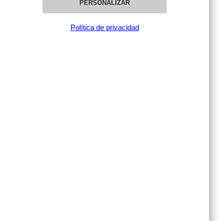
Política de cookies
PERSONALIZAR
Política de Priv. Redes Sociales
Política de privacidad
Aviso Legal
Preguntas Frecuentes
SERVICIOS
Tienda Física
Acceso profesionales
CATEGORÍAS
Aislantes Térmicos
Cocina
Agua y Sanitarios
Electricidad
Climatización
Equipamiento Exterior
Equipamiento Interior