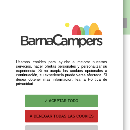
SUSCRÍBETE
MI CUENTA
Usamos cookies para ayudar a mejorar nuestros
servicios, hacer ofertas personales y personalizar su
Mis compras
experiencia. Si no acepta las cookies opcionales a
continuación, su experiencia puede verse afectada. Si
Mis datos personales
desea obtener más información, lea la Política de
Mis direcciones
privacidad.
INFORMACIÓN
ACEPTAR TODO
Contacto
DENEGAR TODAS LAS COOKIES
Condiciones generales
Política de privacidad