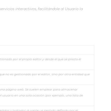
vicios interactivos, facilitándole al Usuario la
onado por el propio editor y desde el que se presta el
ue no es gestionado por el editor, sino por otra entidad que
 una página web. Se suelen emplear para almacenar
el usuario en una sola ocasión (por ejemplo, una lista de
edidos y tratados durante un período definido por el