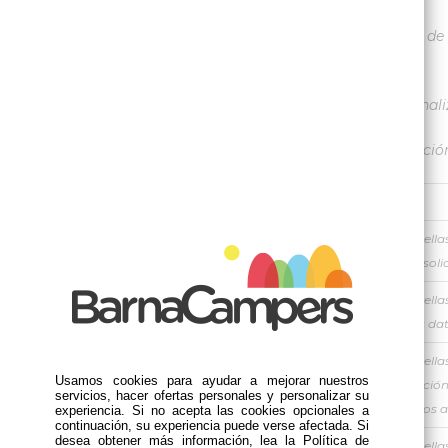
Las cookies son esenciales para el funcionamiento de i
navegación y usabilidad de nuestra web.
El usuario puede modificar la configuración personal
La información que le proporcionamos a continuación,
Tipos de cookies
Son aquellas
COOKIES PROPIAS
SEGÚN LA
servicio soli
ENTIDAD QUE LAS
COOKIES DE
Son aquellas
GESTIONE
TERCERO
trata los da
Son aquella
COOKIES DE
SEGÚN EL PLAZO
Usamos cookies para ayudar a mejorar nuestros
información 
servicios, hacer ofertas personales y personalizar su
SESIÓN
DE TIEMPO QUE
productos ad
experiencia. Si no acepta las cookies opcionales a
continuación, su experiencia puede verse afectada. Si
PERMANEZCAN
desea obtener más información, lea la Política de
COOKIES
Son aquellas