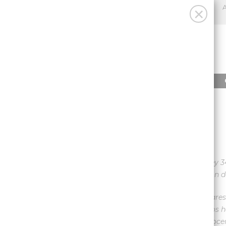
A
×
INICIO
PRODUCTOS
INICIO
/
POLÍTICA DE COOKIES
POLÍTICA DE COOKIES
Conforme a lo dispuesto en el artículo 22.2 de la Ley 3
BARNACAMPERS SL debe cumplir con la obligación de in
Este sitio web utiliza cookies y/o tecnologías simil
cosas, almacenar y recuperar información sobre los h
que utilice su equipo, pueden utilizarse para reconocer