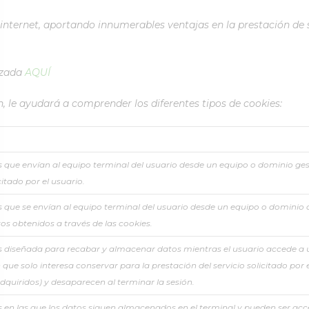
nternet, aportando innumerables ventajas en la prestación de ser
izada
AQUÍ
 le ayudará a comprender los diferentes tipos de cookies:
 que envían al equipo terminal del usuario desde un equipo o dominio gesti
citado por el usuario.
 que se envían al equipo terminal del usuario desde un equipo o dominio q
tos obtenidos a través de las cookies.
s diseñada para recabar y almacenar datos mientras el usuario accede a
que solo interesa conservar para la prestación del servicio solicitado por 
quiridos) y desaparecen al terminar la sesión.
 en las que los datos siguen almacenados en el terminal y pueden ser acc