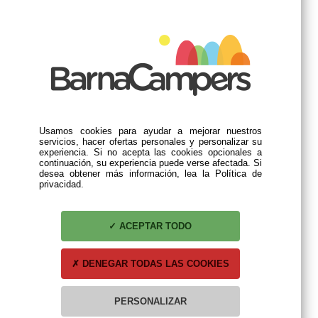
Usamos cookies para ayudar a mejorar nuestros
servicios, hacer ofertas personales y personalizar su
Taza VW BULLI - Parade
Taza VW BULLI - Roja
experiencia. Si no acepta las cookies opcionales a
continuación, su experiencia puede verse afectada. Si
9,90 €
9,90 €
desea obtener más información, lea la Política de
privacidad.
ACEPTAR TODO
DENEGAR TODAS LAS COOKIES
PERSONALIZAR