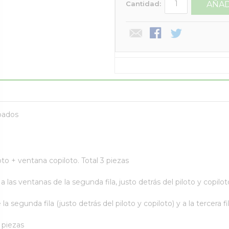
Cantidad:
AÑAD
pados
oto + ventana copiloto. Total 3 piezas
 las ventanas de la segunda fila, justo detrás del piloto y copilot
a segunda fila (justo detrás del piloto y copiloto) y a la tercera f
6 piezas