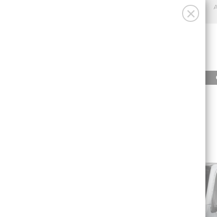
A
×
INICIO
PRODUCTOS
INICIO
/
AISLANTES TÉRMICOS ISOFLEX VW T6