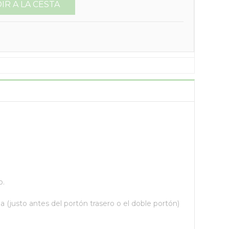
IR A LA CESTA
o.
ila (justo antes del portón trasero o el doble portón)