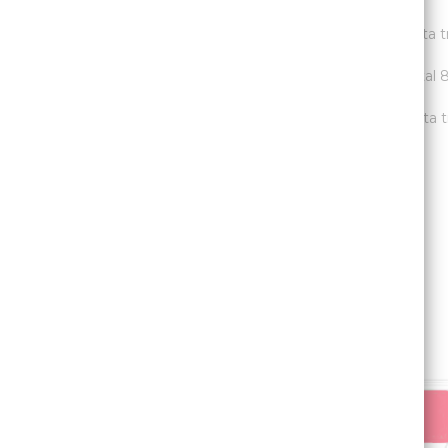
-
COMPLETA
(Cabina + 2 laterales + Doble Puerta tr
-
COMPLETA
(Cabina + 4 laterales + Portón). Total 
-
COMPLETA
(Cabina + 4 laterales + Doble Puerta tr