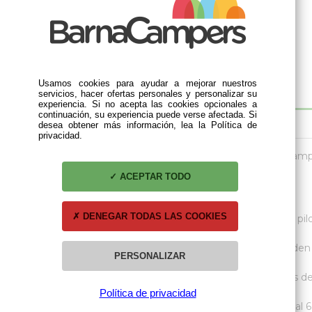
Usamos cookies para ayudar a mejorar nuestros
servicios, hacer ofertas personales y personalizar su
experiencia. Si no acepta las cookies opcionales a
continuación, su experiencia puede verse afectada. Si
DESCRIPCIÓN
desea obtener más información, lea la Política de
privacidad.
Aislantes térmicos a medida para VW T6 con estam
ACEPTAR TODO
Opciones
:
DENEGAR TODAS LAS COOKIES
-
CABINA
: Incluye el frontal delantero + ventana pil
-
2 LATERALES
: Por regla general se corresponden a
PERSONALIZAR
-
4 LATERALES
: Se corresponden a las ventanas de l
Política de privacidad
-
COMPLETA
(Cabina + 2 laterales + Portón). Total 