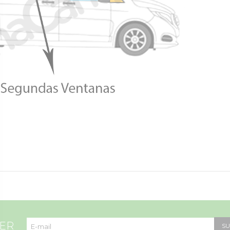
TER
SU