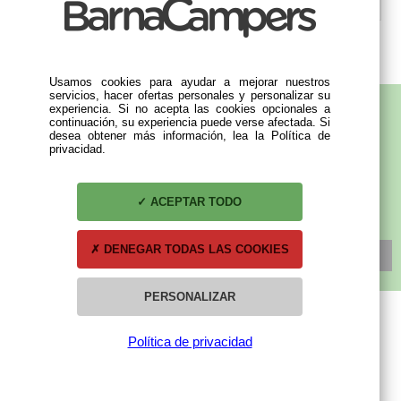
DESCRIPCIÓN
Usamos cookies para ayudar a mejorar nuestros
servicios, hacer ofertas personales y personalizar su
experiencia. Si no acepta las cookies opcionales a
continuación, su experiencia puede verse afectada. Si
desea obtener más información, lea la Política de
SUBSCRÍBETE A NUESTRA NEWSLETTER
privacidad.
ACEPTAR TODO
DENEGAR TODAS LAS COOKIES
SUSCRÍBETE
PERSONALIZAR
Política de privacidad
MI CUENTA
Mis compras