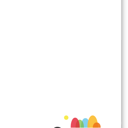
SIN EXISTENCIAS
16,80 €
SKU: MA00300
Inscríbase para ser notificado cuando este producto
vuelva a estar en existencias
Alfombra de gel que absorbe el calor corporal de tu
mascota.
Impermeable e higiénica.
Dimensiones: 95 x 80cm