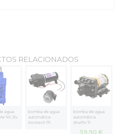
TOS RELACIONADOS
e agua
bomba de agua
bomba de agua
bomba 
e 10l, 12v
automática
automática
sumergib
inovtech 17l.
shurflo 7l
59,90 €