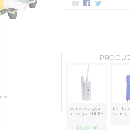
PRODUC
0mm.
e agua
vaso de expansión
bomba de agua
bomba d
 15l, 12v
fiamma a20
sumergible 14l, 12v
sumergibl
33,12 €
14,80 €