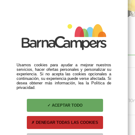
DESCRIPCIÓN
Usamos cookies para ayudar a mejorar nuestros
servicios, hacer ofertas personales y personalizar su
experiencia. Si no acepta las cookies opcionales a
Bomba de Agua Automática SHURFLO 7L.
continuación, su experiencia puede verse afectada. Si
desea obtener más información, lea la Política de
privacidad.
Marca: LILIE-SHURFLO
Automática con Válvula Antirretorno
Se suministra con un racor recto y uno de 90º de 1
ACEPTAR TODO
 agua
bomba de agua
bomba de agua
bomba d
10l, 12v
automática
automática
sumergible
DENEGAR TODAS LAS COOKIES
inovtech 17l.
shurflo 7l
59,90 €