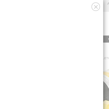
A
×
INICIO
PRODUCTOS
INICIO
/
BOMBA DE AGUA AUTO.SHURFLO7L.LILIE COMPLET