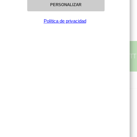
PERSONALIZAR
Política de privacidad
SUBSCRÍBETE A NUESTRA NEWSLET
MI CUENTA
Mis compras
Mis datos personales
Mis direcciones