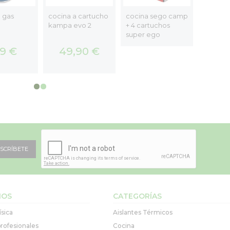
 gas
cocina a cartucho
cocina sego camp
horno 
kampa evo 2
+ 4 cartuchos
freedo
super ego
99 €
49,90 €
247
SCRÍBETE
IOS
CATEGORÍAS
ísica
Aislantes Térmicos
rofesionales
Cocina