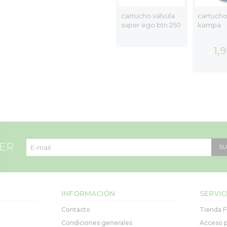
metic
cocina portátil
cartucho válvula
cartucho
oven
butsir 1 fuego dual
super ego btn 250
kampa
00 €
1,
TER
SU
INFORMACIÓN
SERVIC
Contacto
Tienda F
Condiciones generales
Acceso p