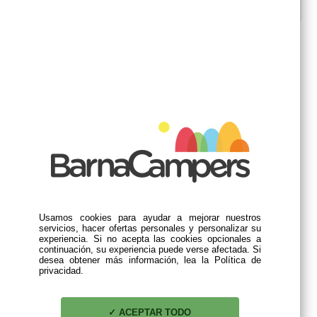
DESCRIPCIÓN
PRODUCTOS RELACIONADOS
chimenea termoplástica
campana extractora
Usamos cookies para ayudar a mejorar nuestros
blanco
dometic ck500
z
servicios, hacer ofertas personales y personalizar su
experiencia. Si no acepta las cookies opcionales a
continuación, su experiencia puede verse afectada. Si
336,00 €
desea obtener más información, lea la Política de
privacidad.
ACEPTAR TODO