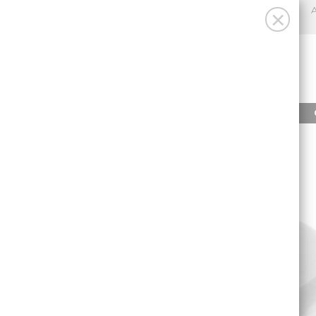
A
×
INICIO
PRODUCTOS
INICIO
/
CIERRE REJILLA VENTILACIÓN DOMETIC (2UNID.)