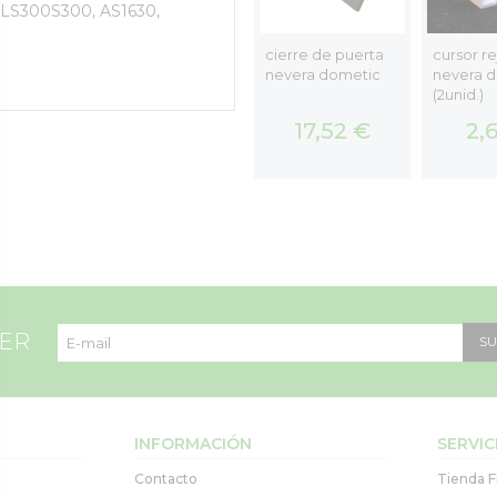
, LS300
S300, AS1630,
metic
bisagra completa
cierre de puerta
cursor rej
nca
compartimento
nevera dometic
nevera 
congelador
(2unid.)
21,67 €
17,52 €
2,
TER
SU
INFORMACIÓN
SERVIC
Contacto
Tienda F