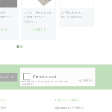
illa
cursor deslizante
rejilla dometic
bisagra
dometic
puerta nevera
ls300 blanca
compar
dometic
congel
65 €
17,80 €
21
SCRÍBETE
IOS
CATEGORÍAS
ísica
Aislantes Térmicos