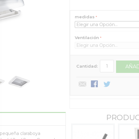
medidas
Ventilación
Cantidad:
AÑAD
PRODUC
a pequeña claraboya