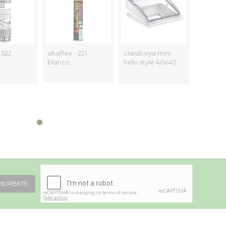
- 522
sikaflex - 221
claraboya mini
airlock 
blanco
heki style 40x40
9,
SCRÍBETE