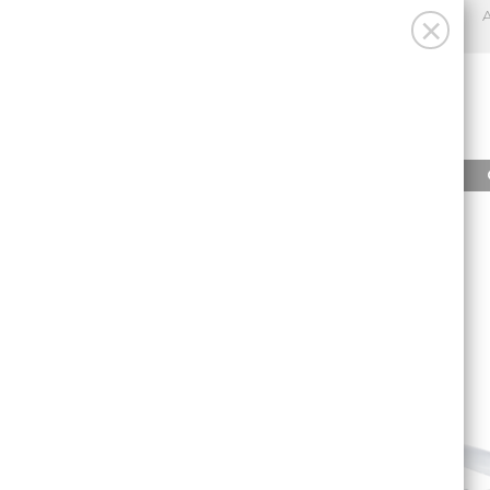
A
×
INICIO
PRODUCTOS
INICIO
/
CLARABOYA MINI HEKI S 40 X 40