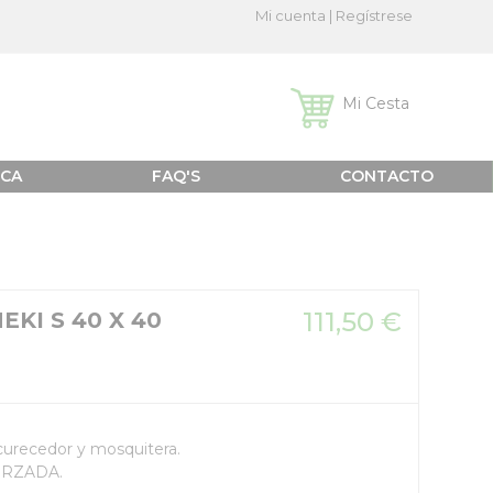
Mi cuenta
|
Regístrese
Mi Cesta
ICA
FAQ'S
CONTACTO
111,50 €
EKI S 40 X 40
curecedor y mosquitera.
ORZADA.