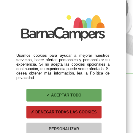
Usamos cookies para ayudar a mejorar nuestros
servicios, hacer ofertas personales y personalizar su
experiencia. Si no acepta las cookies opcionales a
continuación, su experiencia puede verse afectada. Si
desea obtener más información, lea la Política de
privacidad.
DESCRIPCIÓN
Modelo: AC 530 con descarga en ángulo.
ACEPTAR TODO
Ángulo: 90º
ø : 25mm
DENEGAR TODAS LAS COOKIES
Dimensiones: 60 x 36,6 x 75 mm
INCLUYE TAPÓN
PERSONALIZAR