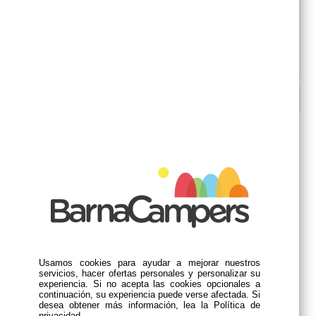
Cantidad:
AÑADIR A LA CESTA
DESCRIPCIÓN
PRODUCTOS RELACIONADOS
Usamos cookies para ayudar a mejorar nuestros
servicios, hacer ofertas personales y personalizar su
experiencia. Si no acepta las cookies opcionales a
continuación, su experiencia puede verse afectada. Si
dometic cre 50e
vajilla melamina granito
b
desea obtener más información, lea la Política de
noir 12pz
n
privacidad.