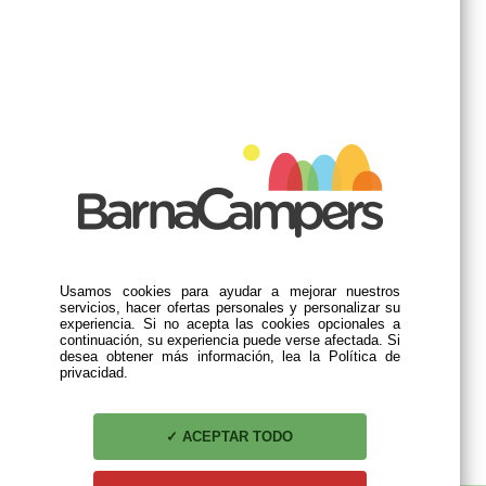
0
fiamma turbo vent 40x40
fiamma vent 40x40 crystal
f
premium crystal
Usamos cookies para ayudar a mejorar nuestros
75,90 €
servicios, hacer ofertas personales y personalizar su
experiencia. Si no acepta las cookies opcionales a
continuación, su experiencia puede verse afectada. Si
desea obtener más información, lea la Política de
privacidad.
ACEPTAR TODO