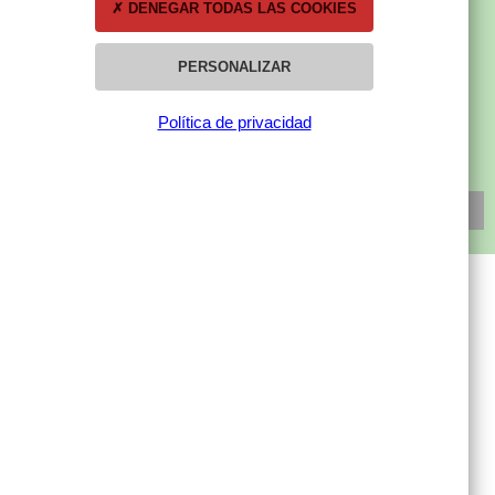
DENEGAR TODAS LAS COOKIES
PERSONALIZAR
SUBSCRÍBETE A NUESTRA NEWSLETTER
Política de privacidad
SUSCRÍBETE
MI CUENTA
Mis compras
Mis datos personales
Mis direcciones