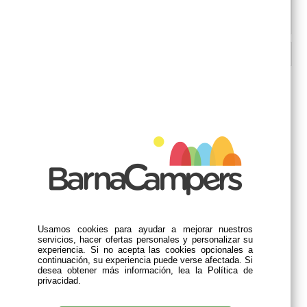
DESCRIPCIÓN
TE PODRÍA(N) INTERESAR
TAMBIÉN EL/LOS SIGUIENTE(S)
PRODUCTO(S)
Usamos cookies para ayudar a mejorar nuestros
servicios, hacer ofertas personales y personalizar su
experiencia. Si no acepta las cookies opcionales a
continuación, su experiencia puede verse afectada. Si
desea obtener más información, lea la Política de
privacidad.
Ventana CRISTAL DUCATO
Ventana CRISTAL DUCATO
>07/2006 DOBLE PUERTA
>07/2006 DOBLE PUERTA