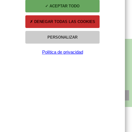
DCHA
IZQDA
ACEPTAR TODO
79,50 €
79,50 €
DENEGAR TODAS LAS COOKIES
PERSONALIZAR
Política de privacidad
SUBSCRÍBETE A NUESTRA NEWSLETTER
SUSCRÍBETE
MI CUENTA