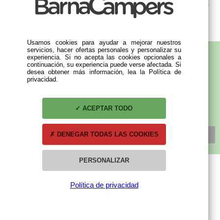
Usamos cookies para ayudar a mejorar nuestros
servicios, hacer ofertas personales y personalizar su
experiencia. Si no acepta las cookies opcionales a
continuación, su experiencia puede verse afectada. Si
desea obtener más información, lea la Política de
SUBSCRÍBETE A NUESTRA NEWSLETTER
privacidad.
ACEPTAR TODO
DENEGAR TODAS LAS COOKIES
SUSCRÍBETE
PERSONALIZAR
Política de privacidad
MI CUENTA
Mis compras