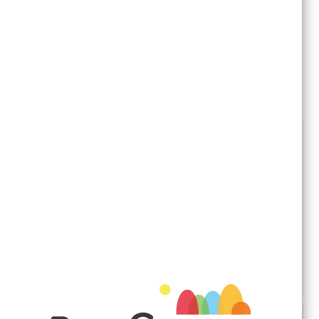
EN EXISTENCIAS
43,75 €
SKU: CO00420
Kit Vajilla Melamina + Nevera Portátil
Cantidad:
AÑADIR A LA CESTA
DESCRIPCIÓN