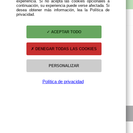
experiencia. Si no acepta las cookies opcionales a
continuación, su experiencia puede verse afectada. Si
desea obtener más información, lea la Política de
privacidad.
MI CUENTA
Mis compras
ACEPTAR TODO
Mis datos personales
Mis direcciones
DENEGAR TODAS LAS COOKIES
PERSONALIZAR
Política de privacidad
© 2021 Barnacampers - Todos los derechos reservados