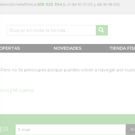
tención telefónica
655 025 394
(L-V de 10-12:00 y de 16-18:00)
OFERTAS
NOVEDADES
TIENDA FÍS
. Pero no te preocupes porque puedes volver a navegar por nues
nicio
|
Mi cuenta
TER
SU