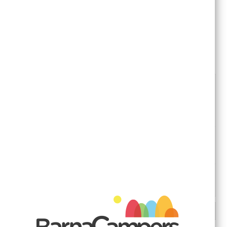
SIN EXISTENCIAS
1,80 €
SKU: CA00420
Inscríbase para ser notificado cuando este producto
vuelva a estar en existencias
Económico pack de 2 piezas para instalar la mesa.
Permite poner y quitar la mesa.
DESCRIPCIÓN