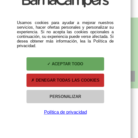
Usamos cookies para ayudar a mejorar nuestros
servicios, hacer ofertas personales y personalizar su
experiencia. Si no acepta las cookies opcionales a
continuación, su experiencia puede verse afectada. Si
SUBSCRÍBETE A NUESTRA NEWSLETTER
desea obtener más información, lea la Política de
privacidad.
ACEPTAR TODO
SUSCRÍBETE
DENEGAR TODAS LAS COOKIES
PERSONALIZAR
Política de privacidad
MI CUENTA
Mis compras
Mis datos personales