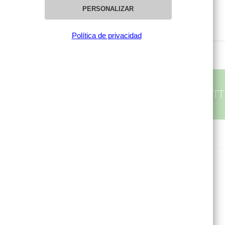
MATERIAL
PERSONALIZAR
Porcela inglesa
Política de privacidad
SUBSCRÍBETE A NUESTRA NEWSLET
MI CUENTA
Mis compras
Mis datos personales
Mis direcciones