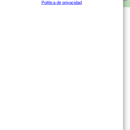
Política de privacidad
MI CUENTA
Mis compras
Mis datos personales
Mis direcciones
INFORMACIÓN
Contacto
Condiciones generales
Política de privacidad
Política de cookies
Política de Priv. Redes Sociales
Aviso Legal
Preguntas Frecuentes