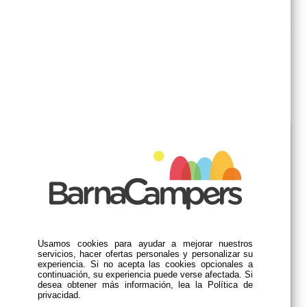
SKU: EI00050
Ventanas Abatibles DOMETIC S4
COMPLETA Con Oscurecedor y Mosquitera
***ENTRAR PARA DIFERENTES TAMAÑOS***
Medida de ventana
* Campos Requeridos
Cantidad:
Usamos cookies para ayudar a mejorar nuestros
AÑADIR A LA CESTA
servicios, hacer ofertas personales y personalizar su
experiencia. Si no acepta las cookies opcionales a
continuación, su experiencia puede verse afectada. Si
desea obtener más información, lea la Política de
privacidad.